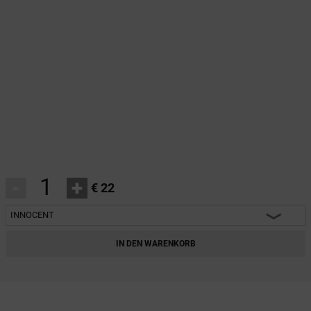
-
+
€ 22
INNOCENT
INNOCENT
IN DEN WARENKORB
CLASSY
HARMONY
HEARTBREAKER