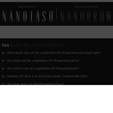
WIMPERNPRODUKTE
AUGENBRAUENPRODUKTE
FAQ
ALLES, WAS WISSENSWERT IST
Was braucht man, um die vorgeklebten DIY-Wimpernbüschel anzubringen?
Wie bringt man die vorgeklebten DIY-Wimpernbüschel an?
Wie entfernt man die vorgeklebten DIY-Wimpernbüschel?
Nanolash DIY Stick & Go Pre-Glued Lashes - Inhaltsstoffe (INCI)
Wie lange dauert die Bestellungsabwicklung?
Kann ich bestellen, wenn ich im Ausland wohne?