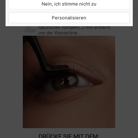
Nein, ich stimme nicht zu
2
BRINGE
DIE WIMPERN AN
Personalisieren
Platziere die Büschel unter deinen
natürlichen Wimpern, 2 mm entfernt
von der Wasserlinie
DRÜCKE SIE MIT DEM