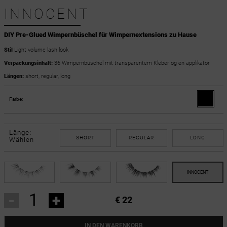
INNOCENT
DIY Pre-Glued Wimpernbüschel für Wimpernextensions zu Hause
Stil
Light volume lash look
Verpackungsinhalt:
36 Wimpernbüschel mit transparentem Kleber og en applikator
Längen:
short, regular, long
Farbe:
Länge:
SHORT
REGULAR
LONG
Wählen
-
+
€ 22
IN DEN WARENKORB