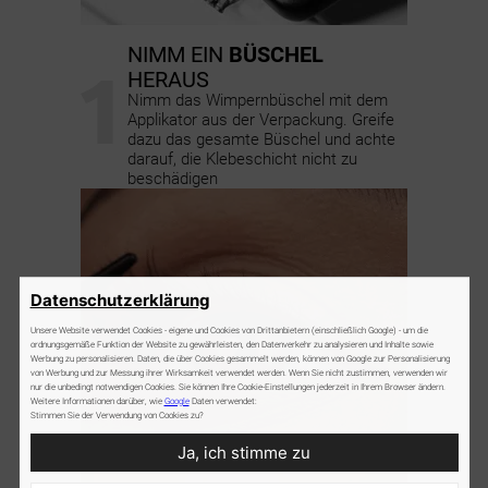
NIMM EIN
BÜSCHEL
1
HERAUS
Nimm das Wimpernbüschel mit dem
Applikator aus der Verpackung. Greife
dazu das gesamte Büschel und achte
darauf, die Klebeschicht nicht zu
beschädigen
Datenschutzerklärung
Unsere Website verwendet Cookies - eigene und Cookies von Drittanbietern (einschließlich Google) - um die
ordnungsgemäße Funktion der Website zu gewährleisten, den Datenverkehr zu analysieren und Inhalte sowie
Werbung zu personalisieren. Daten, die über Cookies gesammelt werden, können von Google zur Personalisierung
von Werbung und zur Messung ihrer Wirksamkeit verwendet werden. Wenn Sie nicht zustimmen, verwenden wir
nur die unbedingt notwendigen Cookies. Sie können Ihre Cookie-Einstellungen jederzeit in Ihrem Browser ändern.
Weitere Informationen darüber, wie
Google
Daten verwendet:
Stimmen Sie der Verwendung von Cookies zu?
Ja, ich stimme zu