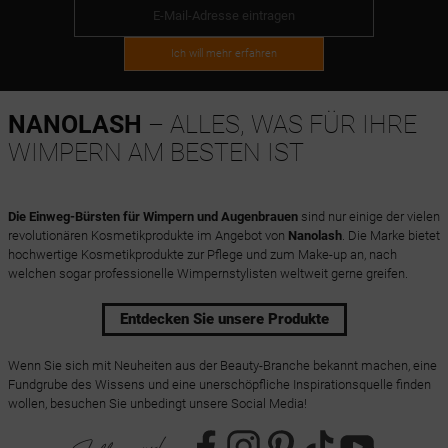
Ich will mehr erfahren
NANOLASH
– ALLES, WAS FÜR IHRE
WIMPERN AM BESTEN IST
Die Einweg-Bürsten für Wimpern und Augenbrauen
sind nur einige der vielen
revolutionären Kosmetikprodukte im Angebot von
Nanolash
. Die Marke bietet
hochwertige Kosmetikprodukte zur Pflege und zum Make-up an, nach
welchen sogar professionelle Wimpernstylisten weltweit gerne greifen.
Entdecken Sie unsere Produkte
Wenn Sie sich mit Neuheiten aus der Beauty-Branche bekannt machen, eine
Fundgrube des Wissens und eine unerschöpfliche Inspirationsquelle finden
wollen, besuchen Sie unbedingt unsere Social Media!