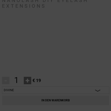
NANOLASH DIY EYELASH
EXTENSIONS
-
+
€ 19
DIVINE
INNOCENT
IN DEN WARENKORB
CLASSY