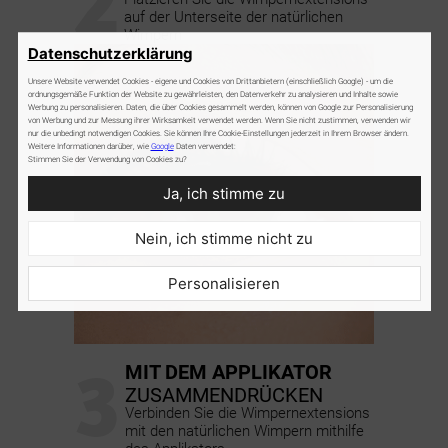
auf der Unterseite der natürlichen
Wimpern
Datenschutzerklärung
Unsere Website verwendet Cookies - eigene und Cookies von Drittanbietern (einschließlich Google) - um die
ordnungsgemäße Funktion der Website zu gewährleisten, den Datenverkehr zu analysieren und Inhalte sowie
Werbung zu personalisieren. Daten, die über Cookies gesammelt werden, können von Google zur Personalisierung
von Werbung und zur Messung ihrer Wirksamkeit verwendet werden. Wenn Sie nicht zustimmen, verwenden wir
nur die unbedingt notwendigen Cookies. Sie können Ihre Cookie-Einstellungen jederzeit in Ihrem Browser ändern.
Weitere Informationen darüber, wie
Google
Daten verwendet:
Stimmen Sie der Verwendung von Cookies zu?
Ja, ich stimme zu
Nein, ich stimme nicht zu
Personalisieren
3
MIT DEM APPLIKATOR
ZUSAMMENDRÜCKEN
Verbinden Sie die Wimpernextensions
mit den natürlichen Wimpern mithilfe