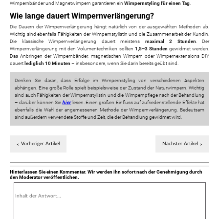
Wimpernbänder und Magnetwimpern garantieren ein
Wimpernstyling für einen Tag
.
Wie lange dauert Wimpernverlängerung?
Die Dauern der Wimpernverlängerung hängt natürlich von der ausgewählten Methoden ab.
Wichtig sind ebenfalls Fähigkeiten der Wimpernstylistin und die Zusammenarbeit der Kundin.
Die klassische Wimpernverlängerung dauert meistens
maximal 2 Stunden
. Der
Wimpernverlängerung mit den Volumentechniken sollten
1,5–3 Stunden
gewidmet werden.
Das Anbringen der Wimpernbänder, magnetischen Wimpern oder Wimpernextensions DIY
dauert
lediglich 10 Minuten
– insbesondere, wenn Sie darin bereits geübt sind.
Denken Sie daran, dass Erfolge im Wimpernstyling von verschiedenen Aspekten
abhängen. Eine große Rolle spielt beispielsweise der Zustand der Naturwimpern. Wichtig
sind auch Fähigkeiten der Wimpernstylistin und die Wimpernpflege nach der Behandlung
– darüber können Sie
hier
lesen. Einen großen Einfluss auf zufriedenstellende Effekte hat
ebenfalls die Wahl der angemessenen Methode der Wimpernverlängerung. Bedeutsam
sind außerdem verwendete Stoffe und Zeit, die der Behandlung gewidmet wird.
Vorheriger Artikel
Nächster Artikel
Hinterlassen Sie einen Kommentar. Wir werden ihn sofort nach der Genehmigung durch
den Moderator veröffentlichen.