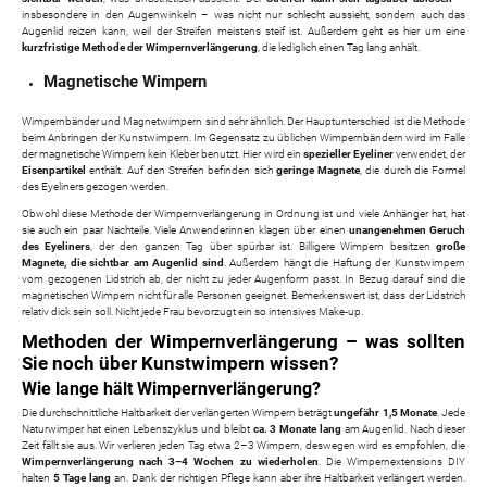
insbesondere in den Augenwinkeln – was nicht nur schlecht aussieht, sondern auch das
Augenlid reizen kann, weil der Streifen meistens steif ist. Außerdem geht es hier um eine
kurzfristige Methode der Wimpernverlängerung
, die lediglich einen Tag lang anhält.
Magnetische Wimpern
Wimpernbänder und Magnetwimpern sind sehr ähnlich. Der Hauptunterschied ist die Methode
beim Anbringen der Kunstwimpern. Im Gegensatz zu üblichen Wimpernbändern wird im Falle
der magnetische Wimpern kein Kleber benutzt. Hier wird ein
spezieller Eyeliner
verwendet, der
Eisenpartikel
enthält. Auf den Streifen befinden sich
geringe Magnete
, die durch die Formel
des Eyeliners gezogen werden.
Obwohl diese Methode der Wimpernverlängerung in Ordnung ist und viele Anhänger hat, hat
sie auch ein paar Nachteile. Viele Anwenderinnen klagen über einen
unangenehmen Geruch
des Eyeliners
, der den ganzen Tag über spürbar ist. Billigere Wimpern besitzen
große
Magnete, die sichtbar am Augenlid sind
. Außerdem hängt die Haftung der Kunstwimpern
vom gezogenen Lidstrich ab, der nicht zu jeder Augenform passt. In Bezug darauf sind die
magnetischen Wimpern nicht für alle Personen geeignet. Bemerkenswert ist, dass der Lidstrich
relativ dick sein soll. Nicht jede Frau bevorzugt ein so intensives Make-up.
Methoden der Wimpernverlängerung – was sollten
Sie noch über Kunstwimpern wissen?
Wie lange hält Wimpernverlängerung?
Die durchschnittliche Haltbarkeit der verlängerten Wimpern beträgt
ungefähr 1,5 Monate
. Jede
Naturwimper hat einen Lebenszyklus und bleibt
ca. 3 Monate lang
am Augenlid. Nach dieser
Zeit fällt sie aus. Wir verlieren jeden Tag etwa 2–3 Wimpern, deswegen wird es empfohlen, die
Wimpernverlängerung nach 3–4 Wochen zu wiederholen
. Die Wimpernextensions DIY
halten
5 Tage lang
an. Dank der richtigen Pflege kann aber ihre Haltbarkeit verlängert werden.