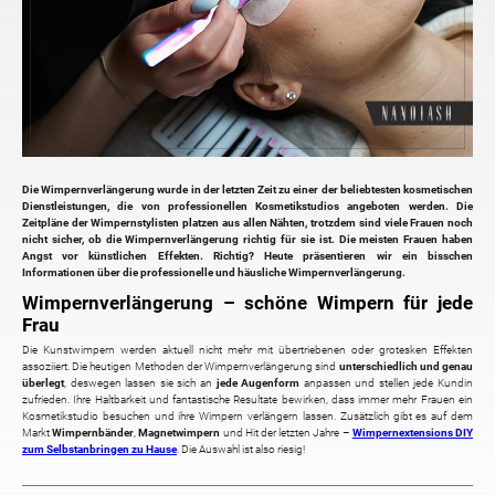
Die Wimpernverlängerung wurde in der letzten Zeit zu einer der beliebtesten kosmetischen
Dienstleistungen, die von professionellen Kosmetikstudios angeboten werden. Die
Zeitpläne der Wimpernstylisten platzen aus allen Nähten, trotzdem sind viele Frauen noch
nicht sicher, ob die Wimpernverlängerung richtig für sie ist. Die meisten Frauen haben
Angst vor künstlichen Effekten. Richtig? Heute präsentieren wir ein bisschen
Informationen über die professionelle und häusliche Wimpernverlängerung.
Wimpernverlängerung – schöne Wimpern für jede
Frau
Die Kunstwimpern werden aktuell nicht mehr mit übertriebenen oder grotesken Effekten
assoziiert. Die heutigen Methoden der Wimpernverlängerung sind
unterschiedlich und genau
überlegt
, deswegen lassen sie sich an
jede Augenform
anpassen und stellen jede Kundin
zufrieden. Ihre Haltbarkeit und fantastische Resultate bewirken, dass immer mehr Frauen ein
Kosmetikstudio besuchen und ihre Wimpern verlängern lassen. Zusätzlich gibt es auf dem
Markt
Wimpernbänder
,
Magnetwimpern
und Hit der letzten Jahre –
Wimpernextensions DIY
zum Selbstanbringen zu Hause
. Die Auswahl ist also riesig!