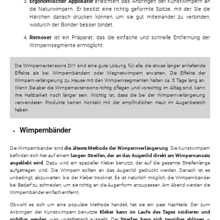
Ergonomischer Applikator
erleichtert das Anbringen der Kunstwimpern an
die Naturwimpern. Er besitzt eine richtig geformte Spitze, mit der Sie die
Härchen danach drücken können, um sie gut miteinander zu verbinden,
wodurch der Bonder besser bindet.
Remover
ist ein Präparat, das die einfache und schnelle Entfernung der
Wimpernsegmente ermöglicht.
Die Wimpernextensions DIY sind eine gute Lösung für alle, die etwas länger anhaltende
Effekte als bei Wimpernbändern oder Magnetwimpern erwarten. Die Effekte der
Wimpernverlängerung zu Hause mit den Wimpernsegmenten halten ca. 5 Tage lang an.
Wenn Sie aber die Wimpernextensions richtig pflegen und vorsichtig im Alltag sind, kann
ihre Haltbarkeit noch länger sein. Wichtig ist, dass die bei der Wimpernverlängerung
verwendeten Produkte keinen Kontakt mit der empfindlichen Haut im Augenbereich
haben.
Wimpernbänder
Die Wimpernbänder sind
die älteste Methode der Wimpernverlängerung
. Die Kunstwimpern
befinden sich hier auf einem
langen Streifen, der an das Augenlid direkt am Wimpernansatz
angeklebt wird
. Dazu wird ein spezieller Kleber benutzt, der auf die gesamte Streifenlänge
aufgetragen wird. Die Wimpern sollten an das Augenlid gedrückt werden. Danach ist es
unbedingt, abzuwarten, bis der Kleber trocknet. Es ist natürlich möglich, die Wimpernbänder
bei Bedarf zu schneiden, um sie richtig an die Augenform anzupassen. Am Abend werden die
Wimpernbänder einfach entfernt.
Obwohl es sich um eine populäre Methode handelt, hat sie ein paar Nachteile. Der zum
Anbringen der Kunstwimpern benutzte
Kleber kann im Laufe des Tages oxidieren und
sichtbar werden
, was unästhetisch aussieht. Der
Streifen kann sich tagsüber ablösen
–