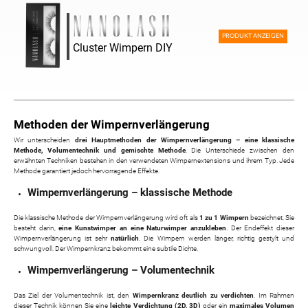
PRODUKT ANZEIGEN
Cluster Wimpern DIY
Methoden der Wimpernverlängerung
Wir unterscheiden
drei Hauptmethoden der Wimpernverlängerung – eine klassische
Methode, Volumentechnik und gemischte Methode
. Die Unterschiede zwischen den
erwähnten Techniken bestehen in den verwendeten Wimpernextensions und ihrem Typ. Jede
Methode garantiert jedoch hervorragende Effekte.
Wimpernverlängerung – klassische Methode
Die klassische Methode der Wimpernverlängerung wird oft als
1 zu 1 Wimpern
bezeichnet. Sie
besteht darin,
eine Kunstwimper an eine Naturwimper anzukleben
. Der Endeffekt dieser
Wimpernverlängerung ist sehr
natürlich
. Die Wimpern werden länger, richtig gestylt und
schwungvoll. Der Wimpernkranz bekommt eine subtile Dichte.
Wimpernverlängerung – Volumentechnik
Das Ziel der Volumentechnik ist, den
Wimpernkranz deutlich zu verdichten
. Im Rahmen
dieser Technik können Sie eine
leichte Verdichtung (2D, 3D)
oder ein
maximales Volumen