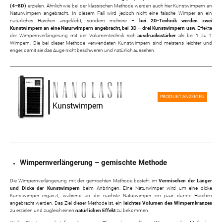
(4–8D)
erzielen. Ähnlich wie bei der klassischen Methode werden auch hier Kunstwimpern an
Naturwimpern angebracht. In diesem Fall wird jedoch nicht eine falsche Wimper an ein
natürliches Härchen angeklebt, sondern mehrere –
bei 2D-Technik werden zwei
Kunstwimpern an eine Naturwimpern angebracht, bei 3D – drei Kunstwimpern usw
. Effekte
der Wimpernverlängerung mit der Volumentechnik sich
ausdrucksstärker
als bei 1 zu 1
Wimpern. Die bei dieser Methode verwendeten Kunstwimpern sind meistens leichter und
enger, damit sie das Auge nicht beschweren und natürlich aussehen.
PRODUKT ANZEIGEN
Kunstwimpern
Wimpernverlängerung – gemischte Methode
Die Wimpernverlängerung mit der gemischten Methode besteht im
Vermischen der Länger
und Dicke der Kunstwimpern
beim Anbringen. Eine Naturwimper wird um eine dicke
Kunstwimper ergänzt, während an die nächste Naturwimper ein paar dünne Härchen
angebracht werden. Das Ziel dieser Methode ist, ein
leichtes Volumen des Wimpernkranzes
zu erzielen und zugleich einen
natürlichen Effekt
zu bekommen.