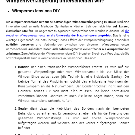
Wimpernverlängerung unterscheiden wir?
Wimpernextensions DIY
Die
Wimpernextensions DIY zur selbstständigen Wimpernverlängerung zu Hause
sind eine
innovative und schnelle Methode. Synthetische Härchen befinden sich hier
auf kurzen,
elastischen Streifen
. Im Gegensatz zu typischen Wimpernbändern werden in diesem Fall
die
einzelnen Wimpernsegmente
an die Unterseite der Naturwimpern angeklebt
. Das ist eine
wichtige Eigenschaft, die dazu beiträgt, dass Effekte der Wimpernverlängerung besonders
natürlich aussehen
und Verbindungen zwischen den einzelnen Wimpernsegmenten
unmerklich sind. Außerdem
lassen sich solche Segmente viel einfacher als Wimpernbänder
anbringen
. Zum Ankleben der Wimpernextensions DIY brauchen Sie ein paar Produkte, die Sie
sowohl separat als auch in kompletten Sets kaufen können. Das sind:
Bonder
, der einen traditionellen Wimpernkleber ersetzt. Er wird auf die
gesamte Wimpernlänge oder vom Wimpernansatz bis zur Mitte der
Wimpernlänge aufgetragen (die Technik ist eine individuelle Sache). Die
klebrige Formel des Produkts ermöglicht das erfolgreiche Anbringen der
Kunstwimpern an die Naturwimpern. Der Bonder trocknet nicht auf den
Härchen, sodass Sie sich nicht eilen müssen und kleine Korrekturen
vornehmen können. Überdies müssen Sie keine Angst haben, dass die
Wimpernextensions schlecht haften.
Sealer
dient dazu, die Klebrigkeit des Bonders nach der beendeten
Behandlung zu entfernen. Er verantwortet ebenfalls für die Fixierung des
gesamten Wimpernstylings. Er wird auf solche Wimpernpartien
aufgetragen werden, auf welchen sich der vorher aufgetragene Bonder
befindet.