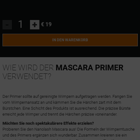
-
+
€ 19
IN DEN WARENKORB
WIE WIRD DER
MASCARA PRIMER
VERWENDET?
Der Primer sollte auf gereinigte Wimpern aufgetragen werden. Fangen Sie
vom Wimpernansatz an und kämmen Sie die Härchen zart mit dem
Bürstchen. Eine Schicht des Produkts ist ausreichend. Die präzise Bürste
erreicht jede Wimper und trennt die Härchen präzise voneinander.
Möchten Sie noch spektakulärere Effekte erzielen?
Probieren Sie den Nanolash Mascara aus! Die Formeln der Wimperntusche
und des Primers ergänzen sich wunderbar. Zusammen kreieren sie ein