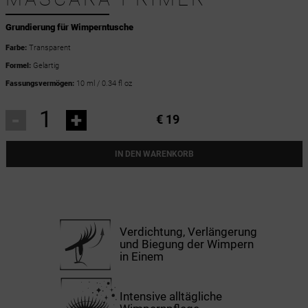
Grundierung für Wimperntusche
Farbe:
Transparent
Formel:
Gelartig
Fassungsvermögen:
10 ml / 0.34 fl oz
-
+
€ 19
IN DEN WARENKORB
Verdichtung, Verlängerung
und Biegung der Wimpern
in Einem
Intensive alltägliche