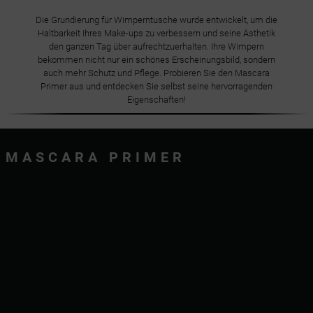
Die Grundierung für Wimperntusche wurde entwickelt, um die
Haltbarkeit Ihres Make-ups zu verbessern und seine Ästhetik
den ganzen Tag über aufrechtzuerhalten. Ihre Wimpern
bekommen nicht nur ein schönes Erscheinungsbild, sondern
auch mehr Schutz und Pflege. Probieren Sie den Mascara
Primer aus und entdecken Sie selbst seine hervorragenden
Eigenschaften!
MASCARA PRIMER